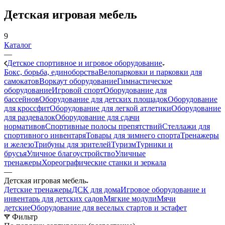
Детская игровая мебель
9
Каталог
—
Детское спортивное и игровое оборудование
Бокс, борьба, единоборства
Велопарковки и парковки для
самокатов
Воркаут оборудование
Гимнастическое
оборудование
Игровой спорт
Оборудование для
бассейнов
Оборудование для детских площадок
Оборудование
для кроссфит
Оборудование для легкой атлетики
Оборудование
для раздевалок
Оборудование для сдачи
нормативов
Спортивные полосы препятствий
Стеллажи для
спортивного инвентаря
Товары для зимнего спорта
Тренажеры
и железо
Трибуны для зрителей
Туризм
Турники и
брусья
Уличное благоустройство
Уличные
тренажеры
Хореографические станки и зеркала
—
Детская игровая мебель
Детские тренажеры
ДСК для дома
Игровое оборудование и
инвентарь для детских садов
Мягкие модули
Мячи
детские
Оборудование для веселых стартов и эстафет
Фильтр