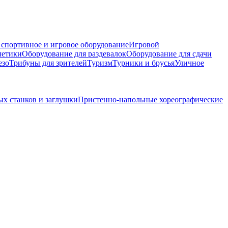
 спортивное и игровое оборудование
Игровой
летики
Оборудование для раздевалок
Оборудование для сдачи
езо
Трибуны для зрителей
Туризм
Турники и брусья
Уличное
ых станков и заглушки
Пристенно-напольные хореографические