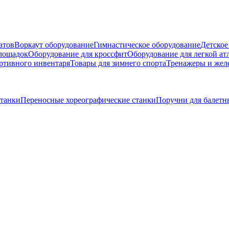
атов
Воркаут оборудование
Гимнастическое оборудование
Детское
площадок
Оборудование для кроссфит
Оборудование для легкой ат
ртивного инвентаря
Товары для зимнего спорта
Тренажеры и жел
станки
Переносные хореографические станки
Поручни для балетн