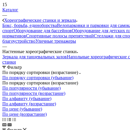
15
Каталог
—
Хореографические станки и зеркала
Бокс, борьба, единоборства
Велопарковки и парковки для самок
спорт
Оборудование для бассейнов
Оборудование для детских 
нормативов
Спортивные полосы препятствий
Стеллажи для спо
благоустройство
Уличные тренажеры
—
Настенные хореографические станки
Зеркала для танцевальных залов
Напольные хореографические 
станки
Фильтр
По порядку сортировки (возрастание)
По порядку сортировки (убывание)
По порядку сортировки (возрастание)
По популярности (убывание)
По популярности (возрастание)
По алфавиту (убывание)
По алфавиту (возрастание)
По цене (убывание)
По цене (возрастание)
Фильтр