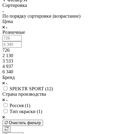
Сортировка
По порядку сортировки (возрастание)
Цена
Розничные
726
2 130
3 533
4 937
6 340
Бренд
SPEKTR SPORT (
12
)
Страна производства
Россия (
1
)
Тип окраски (
1
)
Очистить фильтр