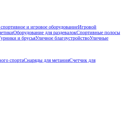
 спортивное и игровое оборудование
Игровой
летики
Оборудование для раздевалок
Спортивные полосы
Турники и брусья
Уличное благоустройство
Уличные
вого спорта
Снаряды для метания
Счетчик для