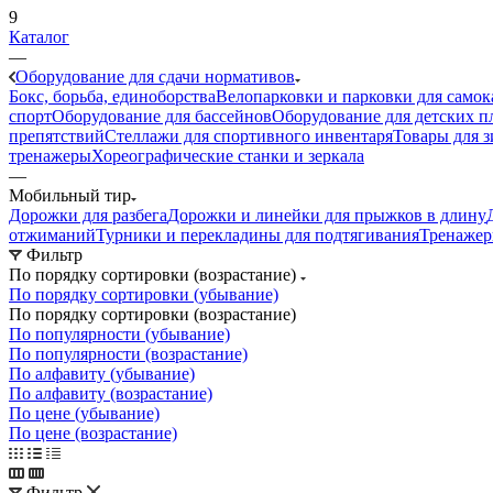
9
Каталог
—
Оборудование для сдачи нормативов
Бокс, борьба, единоборства
Велопарковки и парковки для самок
спорт
Оборудование для бассейнов
Оборудование для детских 
препятствий
Стеллажи для спортивного инвентаря
Товары для з
тренажеры
Хореографические станки и зеркала
—
Мобильный тир
Дорожки для разбега
Дорожки и линейки для прыжков в длину
отжиманий
Турники и перекладины для подтягивания
Тренажер
Фильтр
По порядку сортировки (возрастание)
По порядку сортировки (убывание)
По порядку сортировки (возрастание)
По популярности (убывание)
По популярности (возрастание)
По алфавиту (убывание)
По алфавиту (возрастание)
По цене (убывание)
По цене (возрастание)
Фильтр