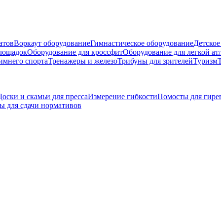
атов
Воркаут оборудование
Гимнастическое оборудование
Детское
площадок
Оборудование для кроссфит
Оборудование для легкой ат
имнего спорта
Тренажеры и железо
Трибуны для зрителей
Туризм
Доски и скамьи для пресса
Измерение гибкости
Помосты для гире
ы для сдачи нормативов